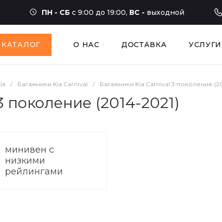
ПН - СБ
с 9:00 до 19:00,
ВС -
выходной
КАТАЛОГ
О НАС
ДОСТАВКА
УСЛУГИ
ia
/
Багажники Kia Carnival
/
Багажники Kia Carnival 3 поколение (20
3 поколение (2014-2021)
минивен с
низкими
рейлингами