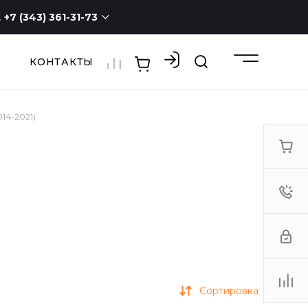
+7 (343) 361-31-73
КОНТАКТЫ
+7 (343) 361-31-73
г. Екатеринбург, ул.
Новостроя, 1а, оф. 100
ПН - СБ с 9:00 до 19:00
ВС -
выходной
14-2021)
3613173@mail.ru
Сортировка