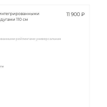
с интегрированными
11 900 ₽
дугами 110 см
рованными рейлингами универсальная
ги