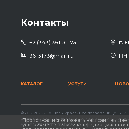
Контакты
г. 
+7 (343) 361-31-73
3613173@mail.ru
ПН 
КАТАЛОГ
УСЛУГИ
НОВО
© 2012-2026 «Прицепы Урала» Все права защищены. 
цены на сайте, не являются публичной офертой, опр
Продолжая использовать наш сайт, вы дае
437 Гражданского кодекса РФ.
условиями
Политики конфиденциальности