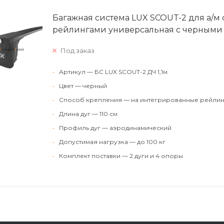
Багажная система LUX SCOUT-2 для а/м
рейлингами универсальная с черными 
Под заказ
•
Артикул — БС LUX SCOUT-2 ДЧ 1,1м
•
Цвет — черный
•
Способ крепления — на интегрированные рейлин
•
Длина дуг — 110 см
•
Профиль дуг — аэродинамический
•
Допустимая нагрузка — до 100 кг
•
Комплект поставки — 2 дуги и 4 опоры