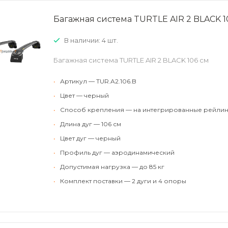
Багажная система TURTLE AIR 2 BLACK 1
В наличии: 4 шт.
Багажная система TURTLE AIR 2 BLACK 106 см
•
Артикул — TUR.A2.106.B
•
Цвет — черный
•
Способ крепления — на интегрированные рейлин
•
Длина дуг — 106 см
•
Цвет дуг — черный
•
Профиль дуг — аэродинамический
•
Допустимая нагрузка — до 85 кг
•
Комплект поставки — 2 дуги и 4 опоры