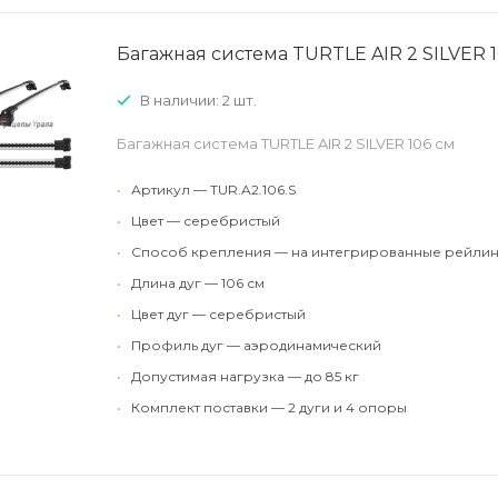
Багажная система TURTLE AIR 2 SILVER 1
В наличии: 2 шт.
Багажная система TURTLE AIR 2 SILVER 106 см
•
Артикул — TUR.A2.106.S
•
Цвет — серебристый
•
Способ крепления — на интегрированные рейлин
•
Длина дуг — 106 см
•
Цвет дуг — серебристый
•
Профиль дуг — аэродинамический
•
Допустимая нагрузка — до 85 кг
•
Комплект поставки — 2 дуги и 4 опоры