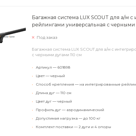
Багажная система LUX SCOUT для а/м 
рейлингами универсальная с черными 
Под заказ
Багажная система LUX SCOUT для а/м с интегри
с черными дугами 110 см
•
Артикул — 601898
•
Цвет — черный
•
Способ крепления — на интегрированные рейлин
•
Длина дуг — 110 см
•
Цвет дуг — черный
•
Профиль дуг — аэродинамический
•
Допустимая нагрузка — до 100 кг
•
Комплект поставки — 2 дуги и 4 опоры