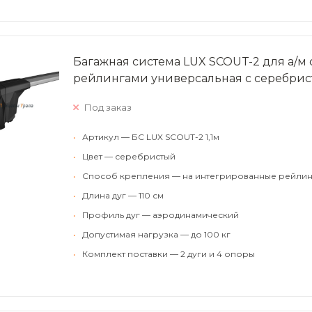
Багажная система LUX SCOUT-2 для а/м
рейлингами универсальная с серебрис
Под заказ
•
Артикул — БС LUX SCOUT-2 1,1м
•
Цвет — серебристый
•
Способ крепления — на интегрированные рейлин
•
Длина дуг — 110 см
•
Профиль дуг — аэродинамический
•
Допустимая нагрузка — до 100 кг
•
Комплект поставки — 2 дуги и 4 опоры