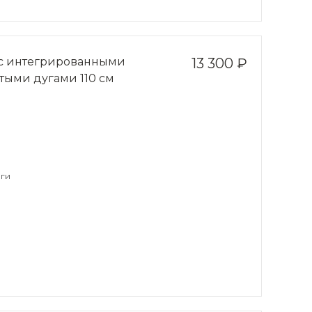
 с интегрированными
13 300 ₽
тыми дугами 110 см
ги