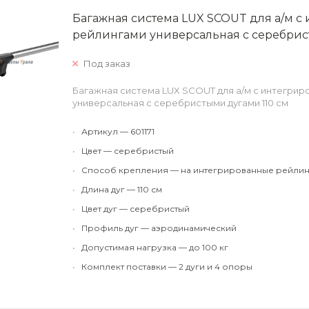
Багажная система LUX SCOUT для а/м 
рейлингами универсальная с серебрис
Под заказ
Багажная система LUX SCOUT для а/м с интегри
универсальная с серебристыми дугами 110 см
•
Артикул — 601171
•
Цвет — серебристый
•
Способ крепления — на интегрированные рейлин
•
Длина дуг — 110 см
•
Цвет дуг — серебристый
•
Профиль дуг — аэродинамический
•
Допустимая нагрузка — до 100 кг
•
Комплект поставки — 2 дуги и 4 опоры