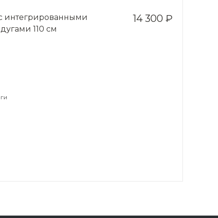
 с интегрированными
14 300 ₽
дугами 110 см
ги