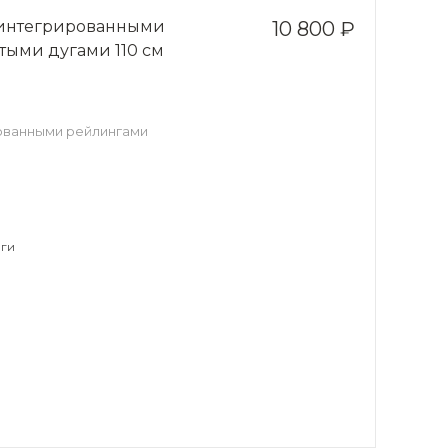
с интегрированными
10 800 ₽
тыми дугами 110 см
рованными рейлингами
ги