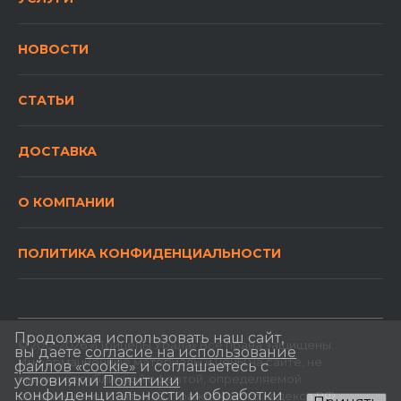
НОВОСТИ
СТАТЬИ
ДОСТАВКА
О КОМПАНИИ
ПОЛИТИКА КОНФИДЕНЦИАЛЬНОСТИ
Продолжая использовать наш сайт,
© 2012-2026 «Прицепы Урала» Все права защищены.
вы даете
согласие на использование
Информационные материалы и цены на сайте, не
файлов «cookie»
и соглашаетесь с
являются публичной офертой, определяемой
условиями
Политики
конфиденциальности и обработки
положениями Статьи 437 Гражданского кодекса РФ.