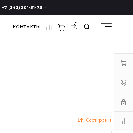
+7 (343) 361-31-73
КОНТАКТЫ
+7 (343) 361-31-73
г. Екатеринбург, ул.
Новостроя, 1а, оф. 100
ПН - СБ с 9:00 до 19:00
ВС -
выходной
3613173@mail.ru
Сортировка