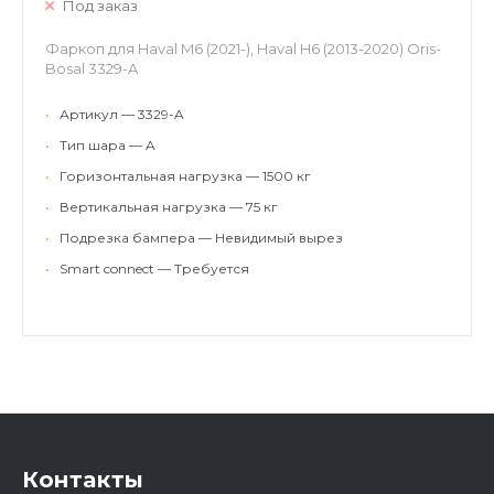
Под заказ
Фаркоп для Haval M6 (2021-), Haval H6 (2013-2020) Oris-
Bosal 3329-A
•
Артикул — 3329-A
•
Тип шара — A
•
Горизонтальная нагрузка — 1500 кг
•
Вертикальная нагрузка — 75 кг
•
Подрезка бампера — Невидимый вырез
•
Smart connect — Требуется
Контакты