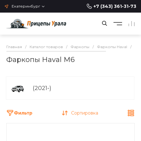
+7 (343) 361-31-73
Екатеринбург
Главная
/
Каталог товаров
/
Фаркопы
/
Фаркопы Haval
/
Фа
Фаркопы Haval M6
(2021-)
Фильтр
Сортировка