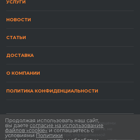
УСЛУГИ
НОВОСТИ
СТАТЬИ
ДОСТАВКА
О КОМПАНИИ
ПОЛИТИКА КОНФИДЕНЦИАЛЬНОСТИ
Продолжая использовать наш сайт,
© 2012-2026 «Прицепы Урала» Все права защищены.
вы даете
согласие на использование
Информационные материалы и цены на сайте, не
файлов «cookie»
и соглашаетесь с
являются публичной офертой, определяемой
условиями
Политики