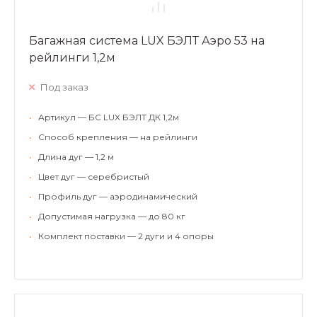
Багажная система LUX БЭЛТ Аэро 53 на
рейлинги 1,2м
Под заказ
•
Артикул — БС LUX БЭЛТ ДК 1,2м
•
Способ крепления — на рейлинги
•
Длина дуг — 1,2 м
•
Цвет дуг — серебристый
•
Профиль дуг — аэродинамический
•
Допустимая нагрузка — до 80 кг
•
Комплект поставки — 2 дуги и 4 опоры