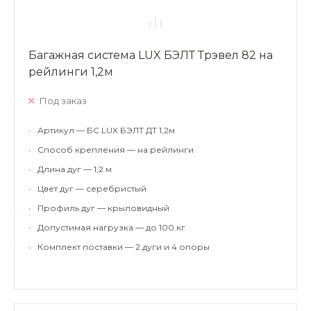
Багажная система LUX БЭЛТ Трэвел 82 на
рейлинги 1,2м
Под заказ
•
Артикул — БС LUX БЭЛТ ДТ 1,2м
•
Способ крепления — на рейлинги
•
Длина дуг — 1,2 м
•
Цвет дуг — серебристый
•
Профиль дуг — крыловидный
•
Допустимая нагрузка — до 100 кг
•
Комплект поставки — 2 дуги и 4 опоры