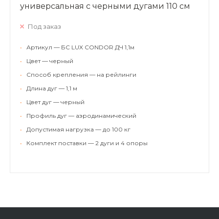
универсальная с черными дугами 110 см
Под заказ
•
Артикул — БС LUX CONDOR ДЧ 1,1м
•
Цвет — черный
•
Способ крепления — на рейлинги
•
Длина дуг — 1,1 м
•
Цвет дуг — черный
•
Профиль дуг — аэродинамический
•
Допустимая нагрузка — до 100 кг
•
Комплект поставки — 2 дуги и 4 опоры