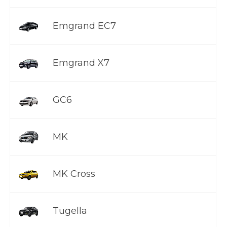
Emgrand EC7
Emgrand X7
GC6
MK
MK Cross
Tugella