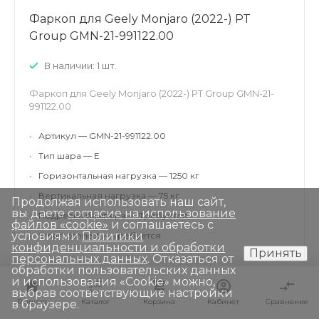
Фаркоп для Geely Monjaro (2022-) PT
Group GMN-21-991122.00
В наличии: 1 шт.
Фаркоп для Geely Monjaro (2022-) PT Group GMN-21-
991122.00
•
Артикул — GMN-21-991122.00
•
Тип шара — E
•
Горизонтальная нагрузка — 1250 кг
•
Вертикальная нагрузка — 75 кг
Продолжая использовать наш сайт,
вы даете
согласие на использование
•
Подрезка бампера — Требуется
файлов «cookie»
и соглашаетесь с
условиями
Политики
•
Smart connect — Требуется
конфиденциальности и обработки
Принять
персональных данных
. Отказаться от
обработки пользовательских данных
и использования «Сookie» можно,
выбрав соответствующие настройки
Главная
Главная
Каталог
Каталог
Корзина
Корзина
Кабинет
Кабинет
Сравнение
Сравнение
в браузере.