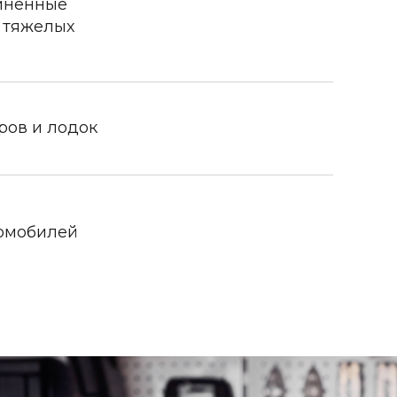
иненные
 тяжелых
ров и лодок
томобилей