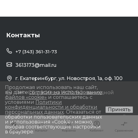
Контакты
+7 (343) 361-31-73
3613173@mail.ru
г. Екатеринбург, ул. Новостроя, 1а, оф. 100
Продолжая использовать наш сайт,
вы даете
согласие на использование
ПН - СБ с 9:00 до 19:00, ВС - выходной
файлов «cookie»
и соглашаетесь с
условиями
Политики
конфиденциальности и обработки
Принять
персональных данных
. Отказаться от
обработки пользовательских данных
и использования «Сookie» можно,
выбрав соответствующие настройки
Главная
Главная
Каталог
Каталог
Корзина
Корзина
Кабинет
Кабинет
Сравнение
Сравнение
в браузере.