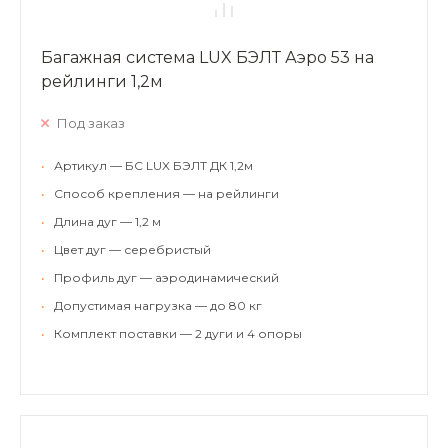
Багажная система LUX БЭЛТ Аэро 53 на
рейлинги 1,2м
Под заказ
•
Артикул — БС LUX БЭЛТ ДК 1,2м
•
Способ крепления — на рейлинги
•
Длина дуг — 1,2 м
•
Цвет дуг — серебристый
•
Профиль дуг — аэродинамический
•
Допустимая нагрузка — до 80 кг
•
Комплект поставки — 2 дуги и 4 опоры