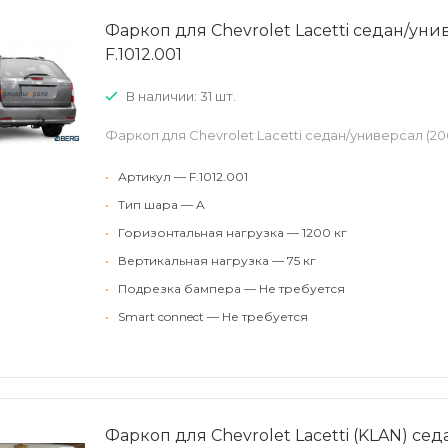
Фаркоп для Chevrolet Lacetti седан/уни
F.1012.001
В наличии: 31 шт.
Фаркоп для Chevrolet Lacetti седан/универсал (200
•
Артикул — F.1012.001
•
Тип шара — A
•
Горизонтальная нагрузка — 1200 кг
•
Вертикальная нагрузка — 75 кг
•
Подрезка бампера — Не требуется
•
Smart connect — Не требуется
Фаркоп для Chevrolet Lacetti (KLAN) сед