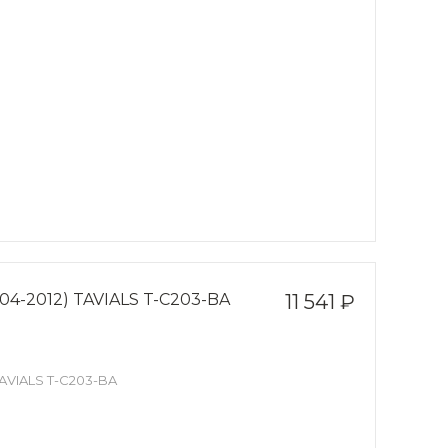
004-2012) TAVIALS T-C203-BA
11 541 ₽
TAVIALS T-C203-BA