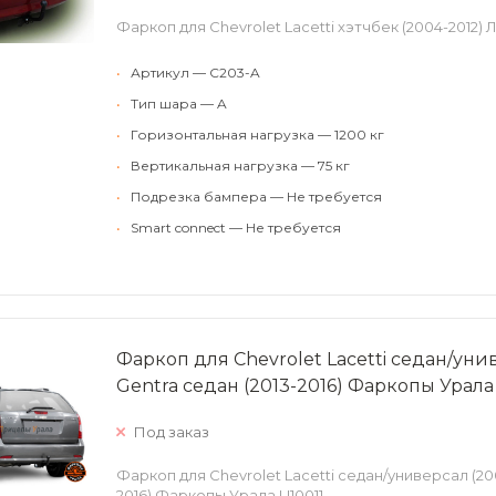
Фаркоп для Chevrolet Lacetti хэтчбек (2004-2012
•
Артикул — C203-A
•
Тип шара — A
•
Горизонтальная нагрузка — 1200 кг
•
Вертикальная нагрузка — 75 кг
•
Подрезка бампера — Не требуется
•
Smart connect — Не требуется
Фаркоп для Chevrolet Lacetti седан/уни
Gentra седан (2013-2016) Фаркопы Урала
Под заказ
Фаркоп для Chevrolet Lacetti седан/универсал (20
2016) Фаркопы Урала U10011