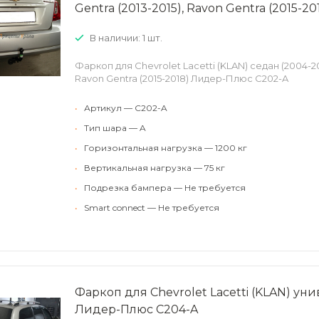
Gentra (2013-2015), Ravon Gentra (2015-
В наличии: 1 шт.
Фаркоп для Chevrolet Lacetti (KLAN) седан (2004-20
Ravon Gentra (2015-2018) Лидер-Плюс C202-A
•
Артикул — C202-A
•
Тип шара — A
•
Горизонтальная нагрузка — 1200 кг
•
Вертикальная нагрузка — 75 кг
•
Подрезка бампера — Не требуется
•
Smart connect — Не требуется
Фаркоп для Chevrolet Lacetti (KLAN) уни
Лидер-Плюс C204-A