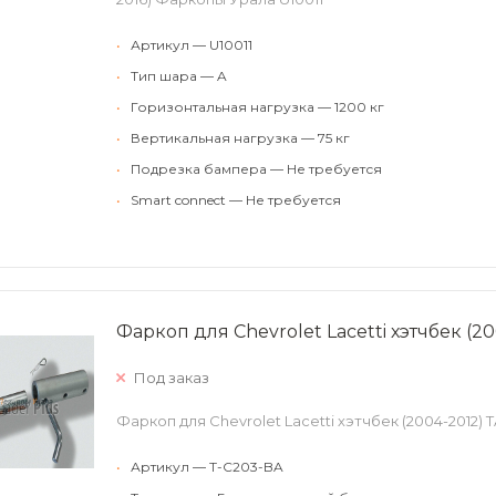
•
Артикул — U10011
•
Тип шара — A
•
Горизонтальная нагрузка — 1200 кг
•
Вертикальная нагрузка — 75 кг
•
Подрезка бампера — Не требуется
•
Smart connect — Не требуется
Фаркоп для Chevrolet Lacetti хэтчбек (2
Под заказ
Фаркоп для Chevrolet Lacetti хэтчбек (2004-2012) 
•
Артикул — T-C203-BA