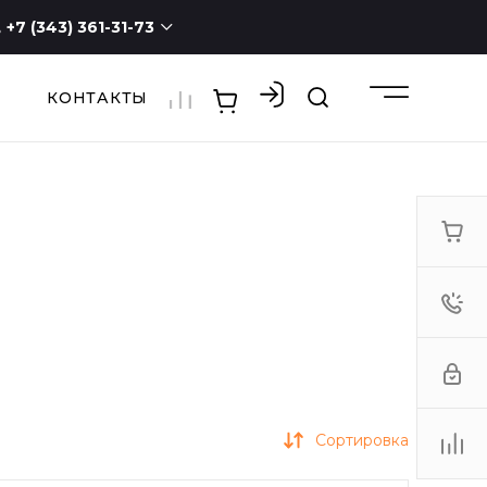
+7 (343) 361-31-73
КОНТАКТЫ
+7 (343) 361-31-73
г. Екатеринбург, ул.
Новостроя, 1а, оф. 100
ПН - СБ с 9:00 до 19:00
ВС -
выходной
3613173@mail.ru
Сортировка