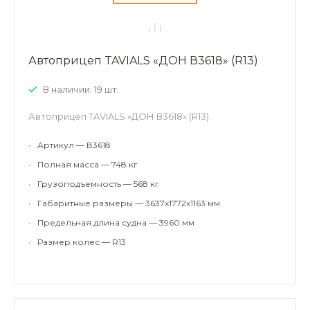
Автоприцеп TAVIALS «ДОН В3618» (R13)
В наличии: 19 шт.
Автоприцеп TAVIALS «ДОН В3618» (R13)
•
Артикул — В3618
•
Полная масса — 748 кг
•
Грузоподъемность — 568 кг
•
Габаритные размеры — 3637х1772х1163 мм
•
Предельная длина судна — 3960 мм
•
Размер колес — R13