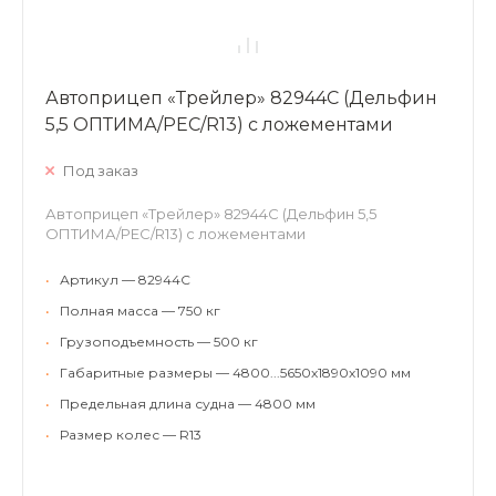
Автоприцеп «Трейлер» 82944C (Дельфин
5,5 ОПТИМА/РЕС/R13) с ложементами
Под заказ
Автоприцеп «Трейлер» 82944C (Дельфин 5,5
ОПТИМА/РЕС/R13) с ложементами
•
Артикул — 82944C
•
Полная масса — 750 кг
•
Грузоподъемность — 500 кг
•
Габаритные размеры — 4800...5650х1890х1090 мм
•
Предельная длина судна — 4800 мм
•
Размер колес — R13