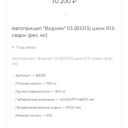
70 200 ₽
Автоприцеп "Водник" 03 (B3313) цинк R13-
сварн. (рес. 4л)
Под заказ
Автоприцеп "Водник" 03 (B3313) цинк R13-сварн. (рес.
4л)
•
Артикул — B3313
•
Полная масса — 750 кг
•
Грузоподъемность — 590 кг
•
Габаритные размеры — 4000х1770х830 мм
•
Предельная длина судна — 3300 мм
•
Размер колес — R13