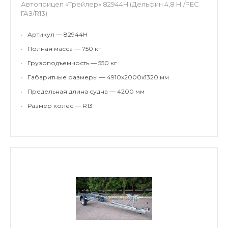
Автоприцеп «Трейлер» 82944H (Дельфин 4,8 Н /РЕС
ГАЗ/R13)
•
Артикул — 82944H
•
Полная масса — 750 кг
•
Грузоподъемность — 550 кг
•
Габаритные размеры — 4910х2000х1320 мм
•
Предельная длина судна — 4200 мм
•
Размер колес — R13