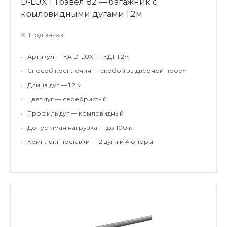
D-LUX 1 Трэвел 82 — багажник с
крыловидными дугами 1,2м
Под заказ
•
Артикул — КА D-LUX 1 + КДТ 1,2м
•
Способ крепления — скобой за дверной проем
•
Длина дуг — 1,2 м
•
Цвет дуг — серебристый
•
Профиль дуг — крыловидный
•
Допустимая нагрузка — до 100 кг
•
Комплект поставки — 2 дуги и 4 опоры