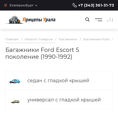
+7 (343) 361-31-73
Екатеринбург
Главная
/
Каталог товаров
/
Багажники
/
Багажники Ford
/
Б
Багажники Ford Escort 5
поколение (1990-1992)
седан с гладкой крышей
универсал с гладкой крышей