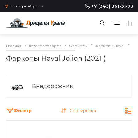
+7 (343) 361-31-73
Екатеринбург
Главная
/
Каталог товаров
/
Фаркопы
/
Фаркопы Haval
/
Фар
Фаркопы Haval Jolion (2021-)
Внедорожник
Фильтр
Сортировка