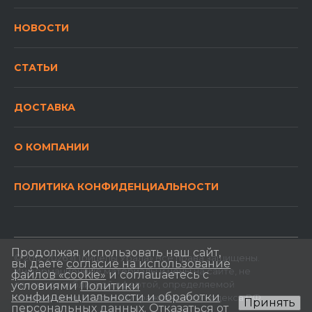
НОВОСТИ
СТАТЬИ
ДОСТАВКА
О КОМПАНИИ
ПОЛИТИКА КОНФИДЕНЦИАЛЬНОСТИ
Продолжая использовать наш сайт,
© 2012-2026 «Прицепы Урала» Все права защищены.
вы даете
согласие на использование
Информационные материалы и цены на сайте, не
файлов «cookie»
и соглашаетесь с
являются публичной офертой, определяемой
условиями
Политики
конфиденциальности и обработки
положениями Статьи 437 Гражданского кодекса РФ.
Принять
персональных данных
. Отказаться от