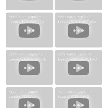
Установка фаркопа
Установка фаркопа
Leader ТСУ VAZ-22А.
Leader ТСУ T-VAZ-45A.
ВАЗ 1117, 1118, 2190,2191,
ВАЗ 21214, 2131 (Urban) с
2194, 2194, DATSUN on-
газобалонным
DO.
оборудованием.
Установка фаркопа
Установка фаркопа
Leader Z101-A. ZOTYE
Leader V202-A. VOLVO
T600 (1,5)
XC 70 (универсал) (B)
(внедорожник) 2014 - ...
2007-...г.в.
г. в.
Установка фаркопа
Установка фаркопа
Leader V123-A.
Leader V123-A (v3).
VOLKSWAGEN TIGUAN
SKODA KODIAQ I
(5N1) , (5N2)
(внедорожник) 2016 - ...