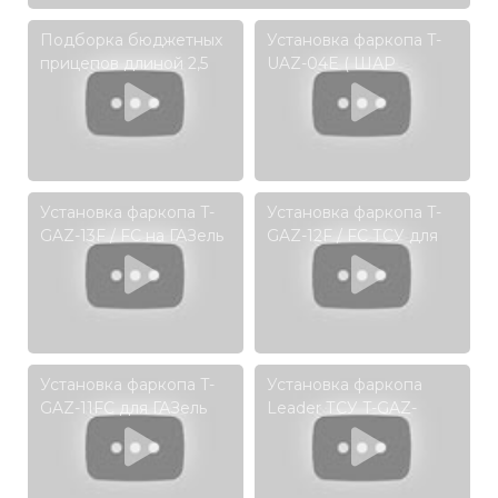
Подборка бюджетных
Установка фаркопа T-
прицепов длиной 2,5
UAZ-04E ( ШАР
метра
ВСТАВКА 50*50 ) на
УАЗ Патриот 3163
Установка фаркопа T-
Установка фаркопа T-
GAZ-13F / FC на ГАЗель
GAZ-12F / FC ТСУ для
Next
2705 Газель Бизнес
цельнометаллический
фургон 2013- ... г.в.
Установка фаркопа T-
Установка фаркопа
GAZ-11FC для ГАЗель
Leader ТСУ T-GAZ-
NEXT фермер 2013 - ….
10F/10FC. ГАЗель NEXT
г. в.(удлиненная база)
2013 -... г. в.