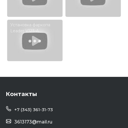
2007-...,SKODA YETI
г. в.
(5L7) 2009-...
Установка фаркопа
Leader V123-A.
VOLKSWAGEN JETTA,
TIGUAN, TIGUAN II.
SKODA YETI. AUDI Q3 .
Контакты
+7 (343) 361-31-73
3613173@mail.ru