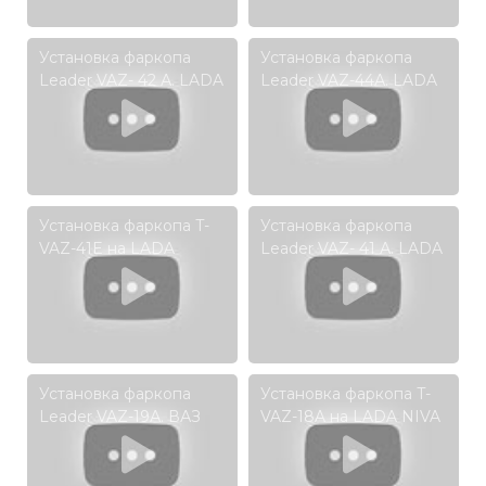
Установка фаркопа
Установка фаркопа
Leader VAZ- 42 А. LADA
Leader VAZ-44А. LADA
XRAY (кроссовер)
VESTA SW Cross,
(универсал) 2017 - … г.в.
Установка фаркопа T-
Установка фаркопа
VAZ-41E на LADA
Leader VAZ- 41 А. LADA
VESTA седан
VESTA (седан)
Установка фаркопа
Установка фаркопа T-
Leader VAZ-19А. ВАЗ
VAZ-18A на LADA NIVA
LADA LARGUS
TRAVEL
(универсал).