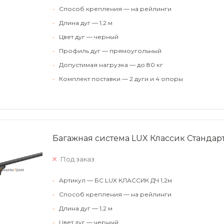
•
Способ крепления — на рейлинги
•
Длина дуг — 1,2 м
•
Цвет дуг — черный
•
Профиль дуг — прямоугольный
•
Допустимая нагрузка — до 80 кг
•
Комплект поставки — 2 дуги и 4 опоры
Багажная система LUX Классик Стандарт
Под заказ
•
Артикул — БС LUX КЛАССИК ДЧ 1,2м
•
Способ крепления — на рейлинги
•
Длина дуг — 1,2 м
•
Цвет дуг — черный