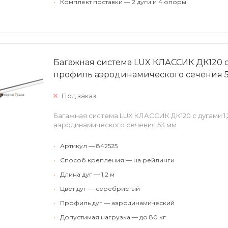
•
Комплект поставки — 2 дуги и 4 опоры
Багажная система LUX КЛАССИК ДК120 
профиль аэродинамического сечения 
Под заказ
Багажная система LUX КЛАССИК ДК120 с дугами 1
аэродинамического сечения 53 мм
•
Артикул — 842525
•
Способ крепления — на рейлинги
•
Длина дуг — 1,2 м
•
Цвет дуг — серебристый
•
Профиль дуг — аэродинамический
•
Допустимая нагрузка — до 80 кг