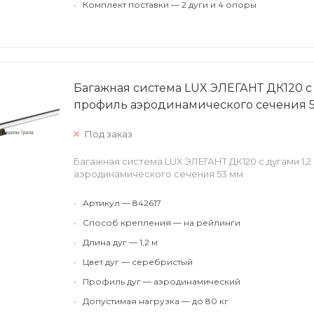
•
Комплект поставки — 2 дуги и 4 опоры
Багажная система LUX ЭЛЕГАНТ ДК120 с
профиль аэродинамического сечения 
Под заказ
Багажная система LUX ЭЛЕГАНТ ДК120 с дугами 1,
аэродинамического сечения 53 мм
•
Артикул — 842617
•
Способ крепления — на рейлинги
•
Длина дуг — 1,2 м
•
Цвет дуг — серебристый
•
Профиль дуг — аэродинамический
•
Допустимая нагрузка — до 80 кг