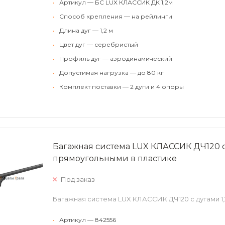
•
Артикул — БС LUX КЛАССИК ДК 1,2м
•
Способ крепления — на рейлинги
•
Длина дуг — 1,2 м
•
Цвет дуг — серебристый
•
Профиль дуг — аэродинамический
•
Допустимая нагрузка — до 80 кг
•
Комплект поставки — 2 дуги и 4 опоры
Багажная система LUX КЛАССИК ДЧ120 с 
прямоугольными в пластике
Под заказ
Багажная система LUX КЛАССИК ДЧ120 с дугами 1,
•
Артикул — 842556