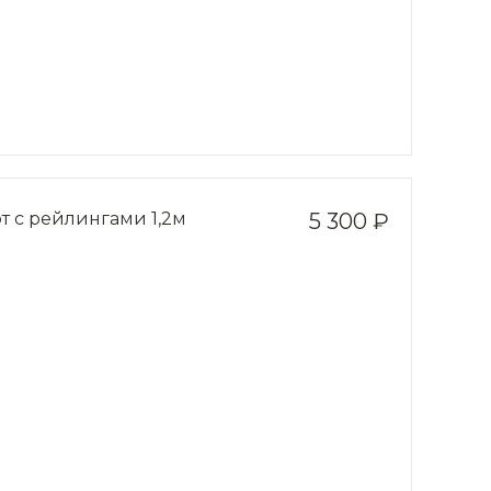
т с рейлингами 1,2м
5 300 ₽