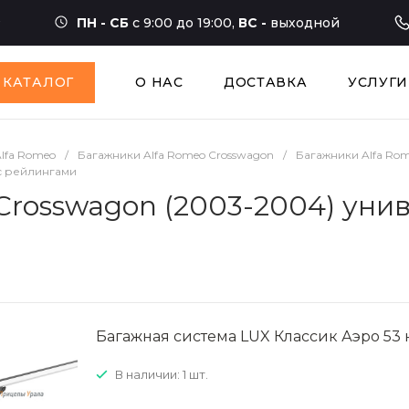
ПН - СБ
с 9:00 до 19:00,
ВС -
выходной
КАТАЛОГ
О НАС
ДОСТАВКА
УСЛУГИ
lfa Romeo
/
Багажники Alfa Romeo Crosswagon
/
Багажники Alfa Rom
 с рейлингами
Crosswagon (2003-2004) уни
Багажная система LUX Классик Аэро 53 
В наличии: 1 шт.