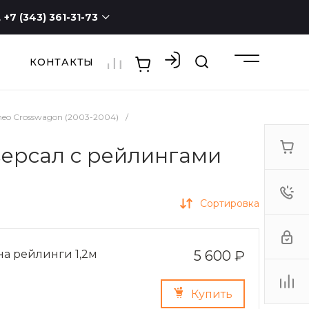
+7 (343) 361-31-73
КОНТАКТЫ
+7 (343) 361-31-73
г. Екатеринбург, ул.
Новостроя, 1а, оф. 100
ПН - СБ с 9:00 до 19:00
ВС -
выходной
eo Crosswagon (2003-2004)
/
3613173@mail.ru
версал с рейлингами
Сортировка
на рейлинги 1,2м
5 600 ₽
Купить