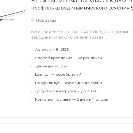
Багажная система LUX КЛАССИК ДК120 
профиль аэродинамического сечения 
Под заказ
Багажная система LUX КЛАССИК ДК120 с дугами 1
аэродинамического сечения 53 мм
•
Артикул — 842525
•
Способ крепления — на рейлинги
•
Длина дуг — 1,2 м
•
Цвет дуг — серебристый
•
Профиль дуг — аэродинамический
•
Допустимая нагрузка — до 80 кг
•
Комплект поставки — 2 дуги и 4 опоры