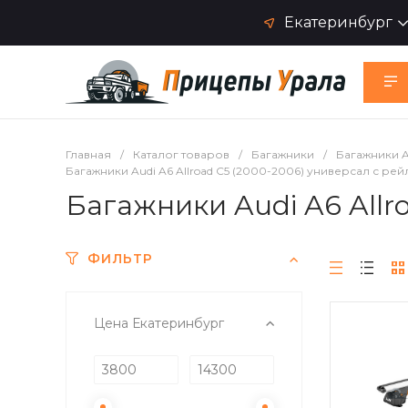
Екатеринбург
Главная
/
Каталог товаров
/
Багажники
/
Багажники A
Багажники Audi A6 Allroad C5 (2000-2006) универсал с ре
Багажники Audi A6 Allr
ФИЛЬТР
Цена Екатеринбург