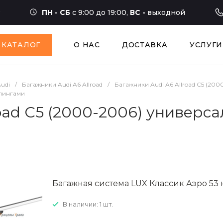
ПН - СБ
с 9:00 до 19:00,
ВС -
выходной
КАТАЛОГ
О НАС
ДОСТАВКА
УСЛУГИ
udi
/
Багажники Audi A6 Allroad
/
Багажники Audi A6 Allroad C5 (200
йлингами
oad C5 (2000-2006) универс
Багажная система LUX Классик Аэро 53 
В наличии: 1 шт.