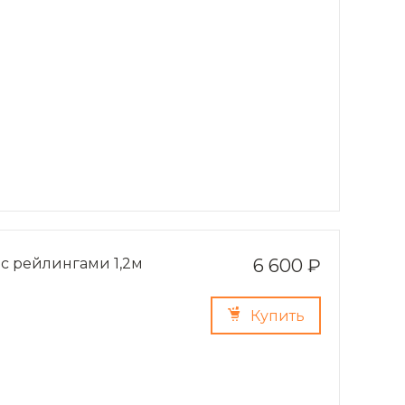
 с рейлингами 1,2м
6 600 ₽
Купить