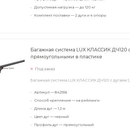
•
Допустимая нагрузка — до 120 кг
•
Комплект поставки — 2 дуги и 4 опоры
Багажная система LUX КЛАССИК ДЧ120 с 
прямоугольными в пластике
Под заказ
Багажная система LUX КЛАССИК ДЧ120 с дугами 1,
•
Артикул — 842556
•
Способ крепления — на рейлинги
•
Длина дуг — 1,2 м
•
Цвет дуг — черный
•
Профиль дуг — прямоугольный