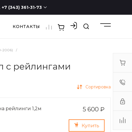
+7 (343) 361-31-73
КОНТАКТЫ
+7 (343) 361-31-73
г. Екатеринбург, ул.
Новостроя, 1а, оф. 100
ПН - СБ с 9:00 до 19:00
ВС -
выходной
0-2006)
/
3613173@mail.ru
ал с рейлингами
Сортировка
на рейлинги 1,2м
5 600 ₽
Купить