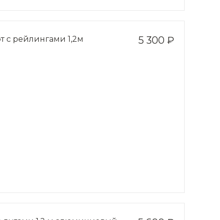
т с рейлингами 1,2м
5 300 ₽