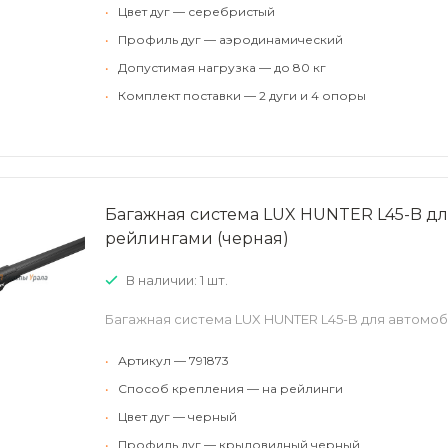
•
Цвет дуг — серебристый
•
Профиль дуг — аэродинамический
•
Допустимая нагрузка — до 80 кг
•
Комплект поставки — 2 дуги и 4 опоры
Багажная система LUX HUNTER L45-B дл
рейлингами (черная)
В наличии: 1 шт.
Багажная система LUX HUNTER L45-B для автомоб
•
Артикул — 791873
•
Способ крепления — на рейлинги
•
Цвет дуг — черный
•
Профиль дуг — крыловидный черный