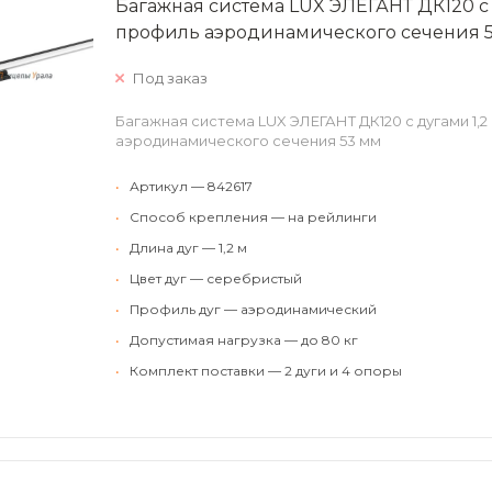
Багажная система LUX ЭЛЕГАНТ ДК120 с
профиль аэродинамического сечения 
Под заказ
Багажная система LUX ЭЛЕГАНТ ДК120 с дугами 1,
аэродинамического сечения 53 мм
•
Артикул — 842617
•
Способ крепления — на рейлинги
•
Длина дуг — 1,2 м
•
Цвет дуг — серебристый
•
Профиль дуг — аэродинамический
•
Допустимая нагрузка — до 80 кг
•
Комплект поставки — 2 дуги и 4 опоры