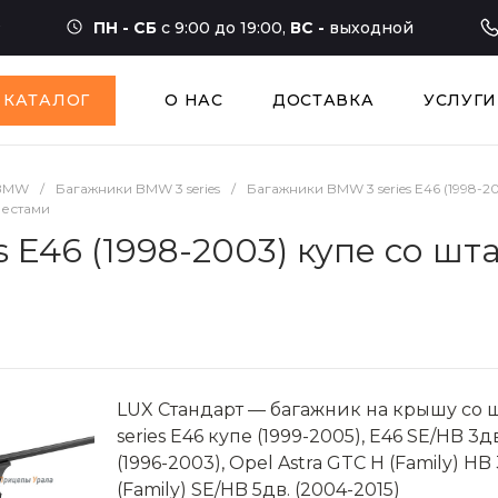
ПН - СБ
с 9:00 до 19:00,
ВС -
выходной
КАТАЛОГ
О НАС
ДОСТАВКА
УСЛУГИ
 BMW
/
Багажники BMW 3 series
/
Багажники BMW 3 series E46 (1998-2
местами
 E46 (1998-2003) купе со ш
LUX Стандарт — багажник на крышу со
series Е46 купе (1999-2005), Е46 SE/HB 3дв
(1996-2003), Opel Astra GTC H (Family) HB 
(Family) SE/HB 5дв. (2004-2015)