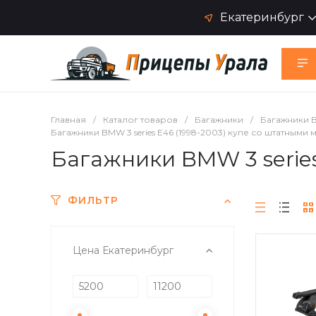
Екатеринбург
Главная
/
Каталог товаров
/
Багажники
/
Багажники
Багажники BMW 3 series E46 (1998-2003) купе со штатными 
Багажники BMW 3 series
ФИЛЬТР
Цена Екатеринбург