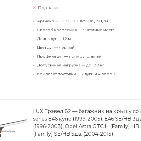
Под заказ
•
Артикул — БС3 LUX ШМ999n ДЧ 1,2м
•
Способ крепления — в штатные места
•
Длина дуг — 1,2 м
•
Цвет дуг — черный
•
Профиль дуг — прямоугольный
•
Допустимая нагрузка — до 100 кг
•
Комплект поставки — 2 дуги и 4 опоры
LUX Трэвел 82 — багажник на крышу с
series Е46 купе (1999-2005), Е46 SE/HB 3дв
(1996-2003), Opel Astra GTC H (Family) HB 
(Family) SE/HB 5дв. (2004-2015)