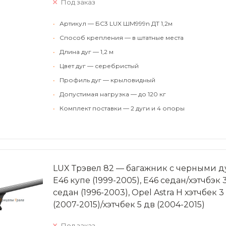
Под заказ
•
Артикул — БС3 LUX ШМ999n ДТ 1,2м
•
Способ крепления — в штатные места
•
Длина дуг — 1,2 м
•
Цвет дуг — серебристый
•
Профиль дуг — крыловидный
•
Допустимая нагрузка — до 120 кг
•
Комплект поставки — 2 дуги и 4 опоры
LUX Трэвел 82 — багажник с черными д
Е46 купе (1999-2005), Е46 седан/хэтчбэк 3 
седан (1996-2003), Opel Astra H хэтчбек 3
(2007-2015)/хэтчбек 5 дв (2004-2015)
Под заказ