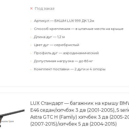
Под заказ
•
Артикул — БКШМ LUX 999 ДК 1,2м
•
Способ крепления — в штатные места на крыше
•
Длина дуг — 1,2 м
•
Цвет дуг — серебристый
•
Профиль дуг — аэродинамический
•
Допустимая нагрузка — до 85 кг
•
Комплект поставки — 2 дуги и 4 опоры
LUX Стандарт — багажник на крышу BMW 3
Е46 седан/хэтчбэк 3 дв (2001-2005), 5 ser
Astra GTC H (Family) хэтчбек 3 дв (2005-20
(2007-2015)/хэтчбек 5 дв (2004-2015)