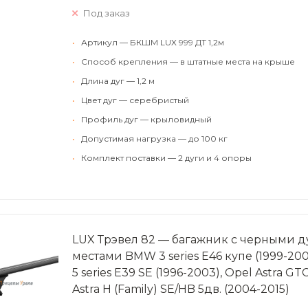
Под заказ
•
Артикул — БКШМ LUX 999 ДТ 1,2м
•
Способ крепления — в штатные места на крыше
•
Длина дуг — 1,2 м
•
Цвет дуг — серебристый
•
Профиль дуг — крыловидный
•
Допустимая нагрузка — до 100 кг
•
Комплект поставки — 2 дуги и 4 опоры
LUX Трэвел 82 — багажник с черными 
местами BMW 3 series Е46 купе (1999-2005
5 series Е39 SE (1996-2003), Opel Astra GTC
Astra Н (Family) SE/HB 5дв. (2004-2015)