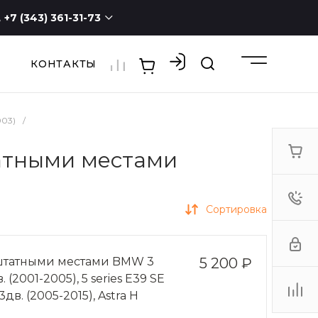
+7 (343) 361-31-73
КОНТАКТЫ
+7 (343) 361-31-73
г. Екатеринбург, ул.
Новостроя, 1а, оф. 100
ПН - СБ с 9:00 до 19:00
ВС -
выходной
003)
/
3613173@mail.ru
татными местами
Сортировка
 штатными местами BMW 3
5 200 ₽
. (2001-2005), 5 series Е39 SE
3дв. (2005-2015), Astra Н