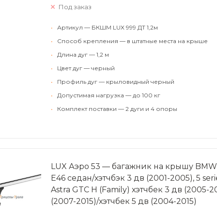
Под заказ
•
Артикул — БКШМ LUX 999 ДТ 1,2м
•
Способ крепления — в штатные места на крыше
•
Длина дуг — 1,2 м
•
Цвет дуг — черный
•
Профиль дуг — крыловидный черный
•
Допустимая нагрузка — до 100 кг
•
Комплект поставки — 2 дуги и 4 опоры
LUX Аэро 53 — багажник на крышу BMW 3 
Е46 седан/хэтчбэк 3 дв (2001-2005), 5 ser
Astra GTC H (Family) хэтчбек 3 дв (2005-20
(2007-2015)/хэтчбек 5 дв (2004-2015)