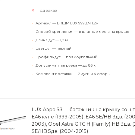
Под заказ
•
Артикул — БКШМ LUX 999 ДЧ 1,2м
•
Способ крепления — в штатные места на крыше
•
Длина дуг — 1,2 м
•
Цвет дуг — черный
•
Профиль дуг — прямоугольный
•
Допустимая нагрузка — до 85 кг
•
Комплект поставки — 2 дуги и 4 опоры
LUX Аэро 53 — багажник на крышу со ш
Е46 купе (1999-2005), Е46 SE/HB 3дв. (2001
2003), Opel Astra GTC H (Family) HB 3дв. (
SE/HB 5дв. (2004-2015)