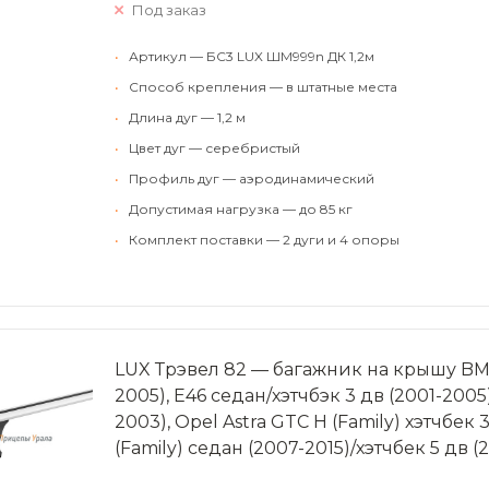
Под заказ
•
Артикул — БС3 LUX ШМ999n ДК 1,2м
•
Способ крепления — в штатные места
•
Длина дуг — 1,2 м
•
Цвет дуг — серебристый
•
Профиль дуг — аэродинамический
•
Допустимая нагрузка — до 85 кг
•
Комплект поставки — 2 дуги и 4 опоры
LUX Трэвел 82 — багажник на крышу BMW 
2005), Е46 седан/хэтчбэк 3 дв (2001-2005),
2003), Opel Astra GTC H (Family) хэтчбек 3
(Family) седан (2007-2015)/хэтчбек 5 дв (