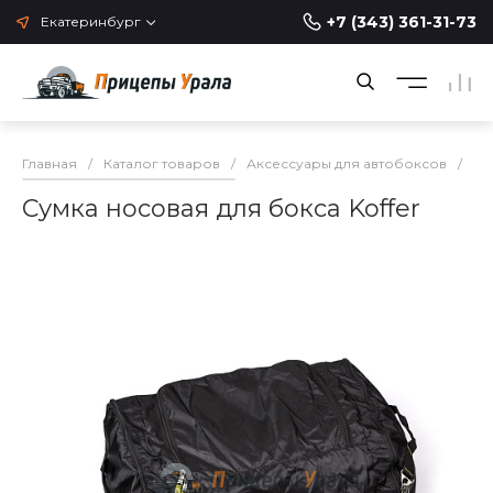
+7 (343) 361-31-73
Екатеринбург
Главная
/
Каталог товаров
/
Аксессуары для автобоксов
/
Ак
Сумка носовая для бокса Koffer