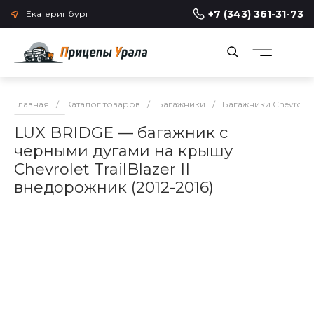
+7 (343) 361-31-73
Екатеринбург
Главная
/
Каталог товаров
/
Багажники
/
Багажники Chevrolet
LUX BRIDGE — багажник с
черными дугами на крышу
Chevrolet TrailBlazer II
внедорожник (2012-2016)