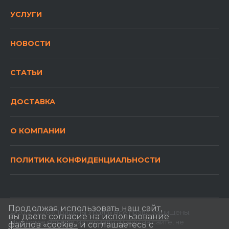
УСЛУГИ
НОВОСТИ
СТАТЬИ
ДОСТАВКА
О КОМПАНИИ
ПОЛИТИКА КОНФИДЕНЦИАЛЬНОСТИ
Продолжая использовать наш сайт,
© 2012-2026 «Прицепы Урала» Все права защищены.
вы даете
согласие на использование
Информационные материалы и цены на сайте, не
файлов «cookie»
и соглашаетесь с