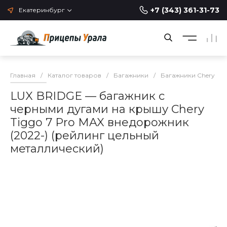
+7 (343) 361-31-73
Екатеринбург
Главная
/
Каталог товаров
/
Багажники
/
Багажники Chery
/
LUX BRIDGE — багажник с
черными дугами на крышу Chery
Tiggo 7 Pro MAX внедорожник
(2022-) (рейлинг цельный
металлический)