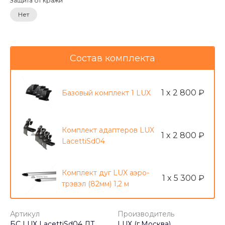
Защита от кражи
Нет
Состав комплекта
1 x 2 800 ₽
Базовый комплект 1 LUX
Комплект адаптеров LUX
1 x 2 800 ₽
LacettiSd04
Комплект дуг LUX аэро-
1 x 5 300 ₽
трэвэл (82мм) 1,2 м
Артикул
Производитель
БС LUX LacettiSd04 ДТ
LUX (г.Москва)