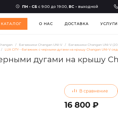
ПН - СБ
с 9:00 до 19:00,
ВС -
выходной
КАТАЛОГ
О НАС
ДОСТАВКА
УСЛУГИ
Changan
/
Багажники Changan UNI-V
/
Багажники Changan UNI-V (20
/
LUX CITY - багажник с черными дугами на крышу Changan UNI-V седа
 черными дугами на крышу C
16 800 ₽