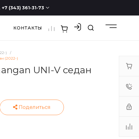
+7 (343) 361-31-73
КОНТАКТЫ
+7 (343) 361-31-73
г. Екатеринбург, ул.
Новостроя, 1а, оф. 100
ПН - СБ с 9:00 до 19:00
ВС -
выходной
22-)
/
3613173@mail.ru
н (2022-)
hangan UNI-V седан