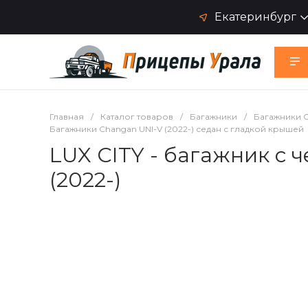
Екатеринбург
Главная
/
Каталог товаров
/
Багажники
/
Багажники 
Багажники Changan UNI-V (2022-) седан с гладкой крышей
LUX CITY - багажник с
(2022-)