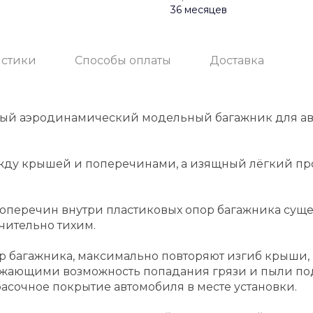
36 месяцев
истики
Способы оплаты
Доставка
ный аэродинамический модельный багажник для а
жду крышей и поперечинами, а изящный лёгкий пр
еречин внутри пластиковых опор багажника суще
чительно тихим.
р багажника, максимально повторяют изгиб крыши
жающими возможность попадания грязи и пыли по
асочное покрытие автомобиля в месте установки.