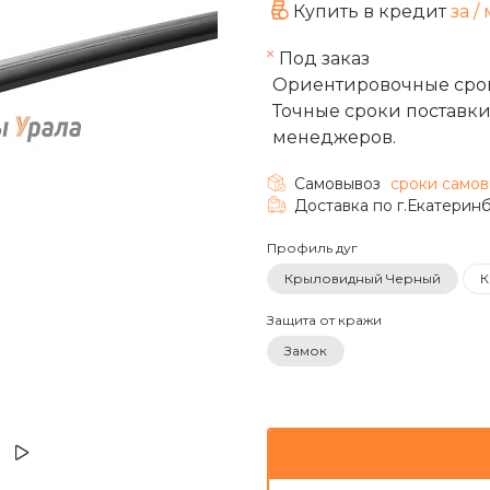
Купить в кредит
за
/ 
Под заказ
Ориентировочные срок
Точные сроки поставки
менеджеров.
Самовывоз
cроки самов
Доставка по г.Екатерин
Профиль дуг
Крыловидный Черный
К
Защита от кражи
Замок