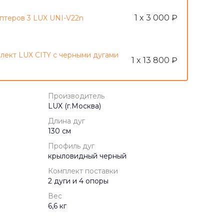
1 x 3 000 ₽
птеров 3 LUX UNI-V22n
лект LUX CITY с черными дугами
1 x 13 800 ₽
Производитель
LUX (г.Москва)
Длина дуг
130 см
Профиль дуг
крыловидный черный
Комплект поставки
2 дуги и 4 опоры
Вес
6,6 кг