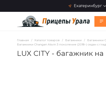
Екатеринбург
Главная
/
Каталог товаров
/
Багажники
/
Багажники 
Багажники Changan Alsvin 3 поколение (2018-) седан с гл
LUX CITY - багажник на 