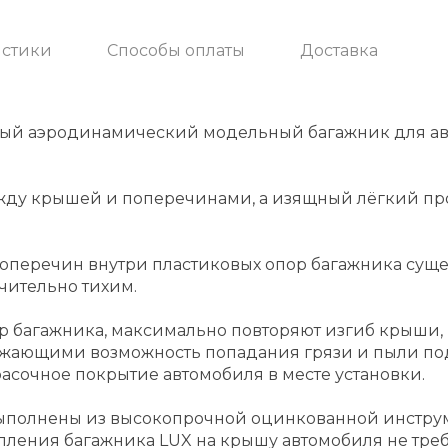
истики
Способы оплаты
Доставка
ный аэродинамический модельный багажник для а
жду крышей и поперечинами, а изящный лёгкий пр
еречин внутри пластиковых опор багажника суще
чительно тихим.
р багажника, максимально повторяют изгиб крыши
жающими возможность попадания грязи и пыли по
асочное покрытие автомобиля в месте установки.
ыполнены из высокопрочной оцинкованной инструм
ления багажника LUX на крышу автомобиля не тре