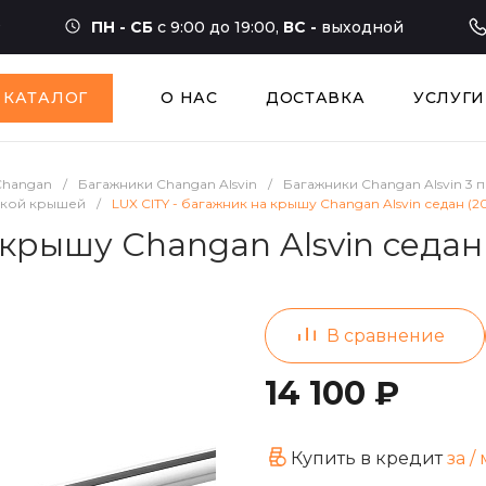
ПН - СБ
с 9:00 до 19:00,
ВС -
выходной
КАТАЛОГ
О НАС
ДОСТАВКА
УСЛУГИ
Changan
/
Багажники Changan Alsvin
/
Багажники Changan Alsvin 3 
адкой крышей
/
LUX CITY - багажник на крышу Changan Alsvin седан (20
крышу Changan Alsvin седан 
14 100 ₽
Купить в кредит
за
/ 