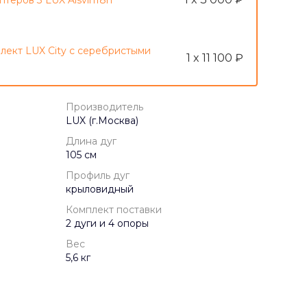
птеров 3 LUX Alsvin18n
лект LUX City с серебристыми
1 x 11 100 ₽
Производитель
LUX (г.Москва)
Длина дуг
105 см
Профиль дуг
крыловидный
Комплект поставки
2 дуги и 4 опоры
Вес
5,6 кг