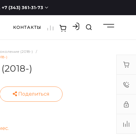
+7 (343) 361-31-73
КОНТАКТЫ
+7 (343) 361-31-73
г. Екатеринбург, ул.
Новостроя, 1а, оф. 100
ПН - СБ с 9:00 до 19:00
ВС -
выходной
поколение (2018-)
/
3613173@mail.ru
18-)
(2018-)
мес.