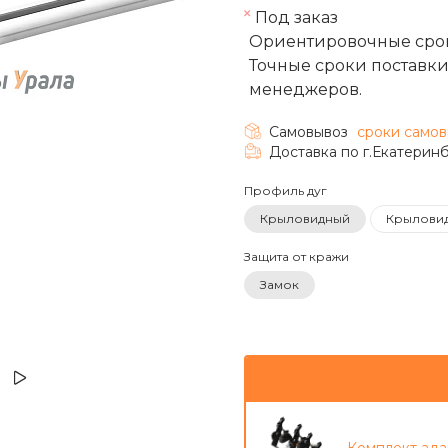
Под заказ
Ориентировочные срок
Точные сроки поставки
менеджеров.
Самовывоз
cроки самов
Доставка по г.Екатерин
Профиль дуг
Крыловидный
Крылови
Защита от кражи
Замок