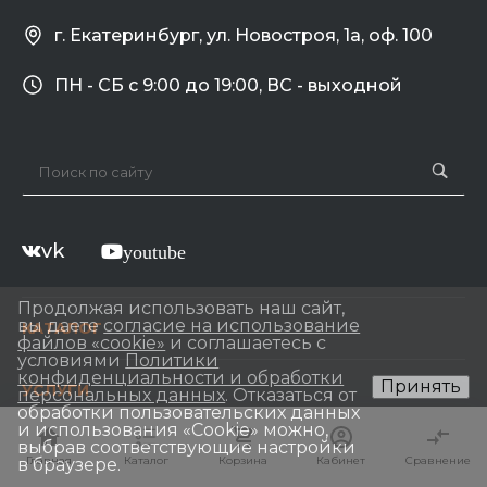
г. Екатеринбург, ул. Новостроя, 1а, оф. 100
ПН - СБ с 9:00 до 19:00, ВС - выходной
vk
youtube
Продолжая использовать наш сайт,
вы даете
согласие на использование
КАТАЛОГ
файлов «cookie»
и соглашаетесь с
условиями
Политики
конфиденциальности и обработки
Принять
УСЛУГИ
персональных данных
. Отказаться от
обработки пользовательских данных
и использования «Сookie» можно,
выбрав соответствующие настройки
НОВОСТИ
Главная
Главная
Каталог
Каталог
Корзина
Корзина
Кабинет
Кабинет
Сравнение
Сравнение
в браузере.