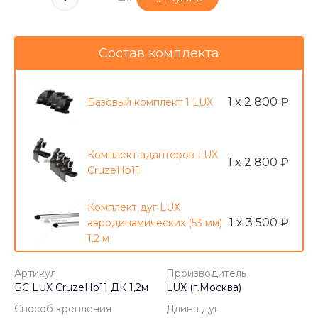
Состав комплекта
1 x 2 800 ₽
Базовый комплект 1 LUX
Комплект адаптеров LUX
1 x 2 800 ₽
CruzeHb11
Комплект дуг LUX
1 x 3 500 ₽
аэродинамических (53 мм)
-
+
шт.
Купить
1,2 м
Артикул
Производитель
БС LUX CruzeHb11 ДК 1,2м
LUX (г.Москва)
Способ крепления
Длина дуг