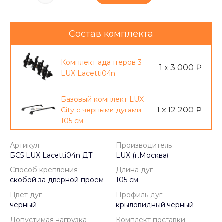
Состав комплекта
Комплект адаптеров 3
1 x 3 000 ₽
LUX Lacetti04n
Базовый комплект LUX
1 x 12 200 ₽
City с черными дугами
105 см
Артикул
Производитель
БС5 LUX Lacetti04n ДТ
LUX (г.Москва)
-
+
шт.
Купить
Способ крепления
Длина дуг
скобой за дверной проем
105 см
Цвет дуг
Профиль дуг
черный
крыловидный черный
Допустимая нагрузка
Комплект поставки