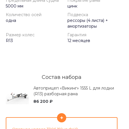
Предельная длина судна
Покрытие рамы
5000 мм
цинк
Количество осей
Подвеска
одна
рессоры (4 листа) +
амортизаторы
Размер колес
Гарантия
R13
12 месяцев
Состав набора
Автоприцеп «Викинг» 1555 L для лодки
(R13) разборная рама
86 200 ₽
+
Опорное колесо TR06 150 кг d=48