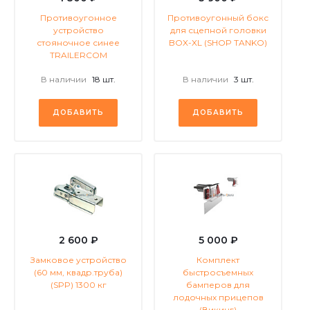
Противоугонное
Противоугонный бокс
устройство
для сцепной головки
стояночное синее
BOX-XL (SHOP TANKO)
TRAILERCOM
В наличии
18 шт.
В наличии
3 шт.
ДОБАВИТЬ
ДОБАВИТЬ
2 600 ₽
5 000 ₽
Замковое устройство
Комплект
(60 мм, квадр.труба)
быстросъемных
(SPP) 1300 кг
бамперов для
лодочных прицепов
(Викинг)