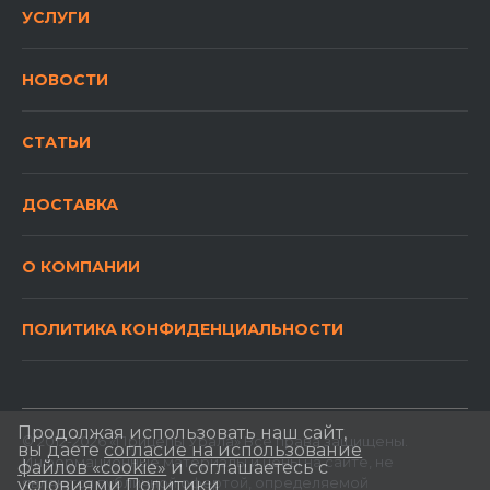
УСЛУГИ
НОВОСТИ
СТАТЬИ
ДОСТАВКА
О КОМПАНИИ
ПОЛИТИКА КОНФИДЕНЦИАЛЬНОСТИ
Продолжая использовать наш сайт,
© 2012-2026 «Прицепы Урала» Все права защищены.
вы даете
согласие на использование
Информационные материалы и цены на сайте, не
файлов «cookie»
и соглашаетесь с
являются публичной офертой, определяемой
условиями
Политики