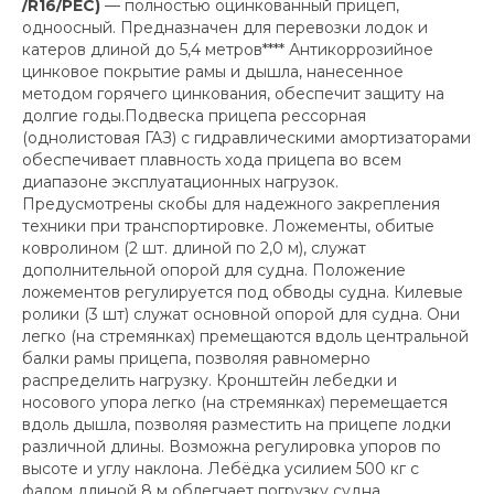
/R16/РЕС)
— полностью оцинкованный прицеп,
одноосный. Предназначен для перевозки лодок и
катеров длиной до 5,4 метров**** Антикоррозийное
цинковое покрытие рамы и дышла, нанесенное
методом горячего цинкования, обеспечит защиту на
долгие годы.Подвеска прицепа рессорная
(однолистовая ГАЗ) c гидравлическими амортизаторами
обеспечивает плавность хода прицепа во всем
диапазоне эксплуатационных нагрузок.
Предусмотрены скобы для надежного закрепления
техники при транспортировке. Ложементы, обитые
ковролином (2 шт. длиной по 2,0 м), служат
дополнительной опорой для судна. Положение
ложементов регулируется под обводы судна. Килевые
ролики (3 шт) служат основной опорой для судна. Они
легко (на стремянках) премещаются вдоль центральной
балки рамы прицепа, позволяя равномерно
распределить нагрузку. Кронштейн лебедки и
носового упора легко (на стремянках) перемещается
вдоль дышла, позволяя разместить на прицепе лодки
различной длины. Возможна регулировка упоров по
высоте и углу наклона. Лебёдка усилием 500 кг с
фалом длиной 8 м облегчает погрузку судна.