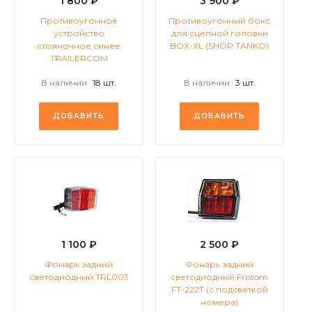
1 800 ₽
3 900 ₽
Противоугонное
Противоугонный бокс
устройство
для сцепной головки
стояночное синее
BOX-XL (SHOP TANKO)
TRAILERCOM
В наличии
18 шт.
В наличии
3 шт.
ДОБАВИТЬ
ДОБАВИТЬ
1 100 ₽
2 500 ₽
Фонарь задний
Фонарь задний
светодиодный TRL003
светодиодный Fristom
FT-222Т (с подсветкой
номера)