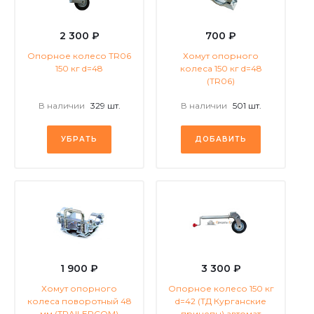
2 300 ₽
700 ₽
Опорное колесо TR06
Хомут опорного
150 кг d=48
колеса 150 кг d=48
(TR06)
В наличии
329 шт.
В наличии
501 шт.
УБРАТЬ
ДОБАВИТЬ
1 900 ₽
3 300 ₽
Хомут опорного
Опорное колесо 150 кг
колеса поворотный 48
d=42 (ТД Курганские
мм (TRAILERCOM)
прицепы) автомат