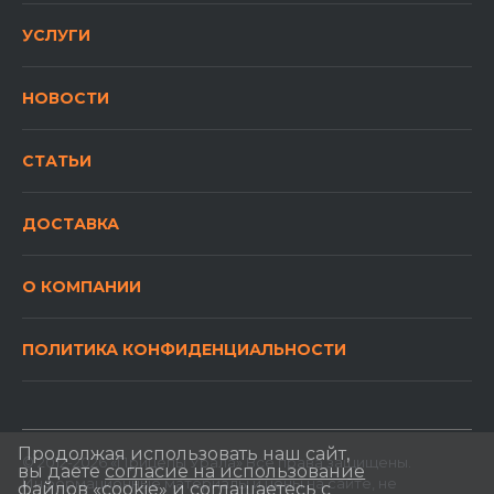
УСЛУГИ
НОВОСТИ
СТАТЬИ
ДОСТАВКА
О КОМПАНИИ
ПОЛИТИКА КОНФИДЕНЦИАЛЬНОСТИ
Продолжая использовать наш сайт,
© 2012-2026 «Прицепы Урала» Все права защищены.
вы даете
согласие на использование
Информационные материалы и цены на сайте, не
файлов «cookie»
и соглашаетесь с