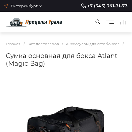
+7 (343) 361-31-73
Екатеринбург
Главная
/
Каталог товаров
/
Аксессуары для автобоксов
/
Ак
Сумка основная для бокса Atlant
(Magic Bag)